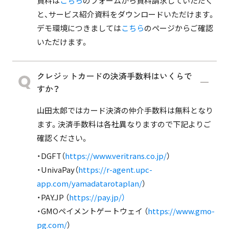
資料は
こちら
のフォームから資料請求していただく
と、サービス紹介資料をダウンロードいただけます。
デモ環境につきましては
こちら
のページからご確認
いただけます。
クレジットカードの決済手数料はいくらで
すか？
山田太郎ではカード決済の仲介手数料は無料となり
ます。決済手数料は各社異なりますので下記よりご
確認ください。
・DGFT（
https://www.veritrans.co.jp/
）
・UnivaPay（
https://r-agent.upc-
app.com/yamadatarotaplan/
）
・PAY.JP （
https://pay.jp/）
・GMOペイメントゲートウェイ （
https://www.gmo-
pg.com/
）